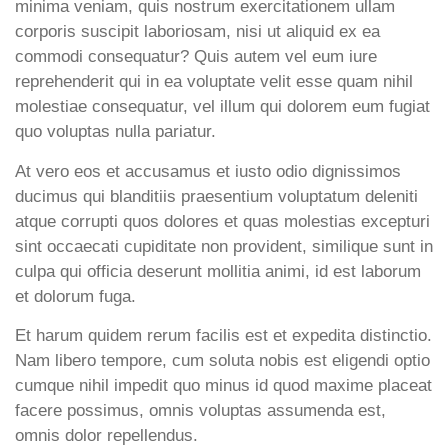
minima veniam, quis nostrum exercitationem ullam
corporis suscipit laboriosam, nisi ut aliquid ex ea
commodi consequatur? Quis autem vel eum iure
reprehenderit qui in ea voluptate velit esse quam nihil
molestiae consequatur, vel illum qui dolorem eum fugiat
quo voluptas nulla pariatur.
At vero eos et accusamus et iusto odio dignissimos
ducimus qui blanditiis praesentium voluptatum deleniti
atque corrupti quos dolores et quas molestias excepturi
sint occaecati cupiditate non provident, similique sunt in
culpa qui officia deserunt mollitia animi, id est laborum
et dolorum fuga.
Et harum quidem rerum facilis est et expedita distinctio.
Nam libero tempore, cum soluta nobis est eligendi optio
cumque nihil impedit quo minus id quod maxime placeat
facere possimus, omnis voluptas assumenda est,
omnis dolor repellendus.